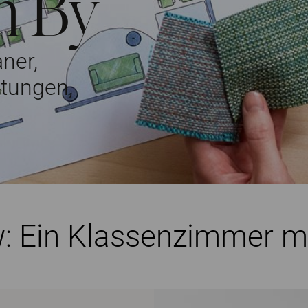
m By
ner,
htungen,
w: Ein Klassenzimmer mit