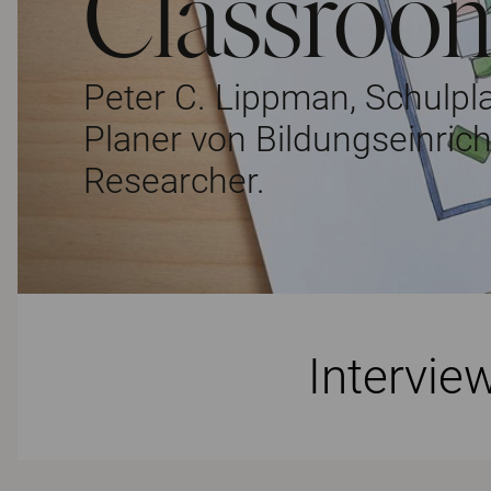
Classroo
Peter C. Lippman, Schulpla
Planer von Bildungseinric
Researcher.
Intervie