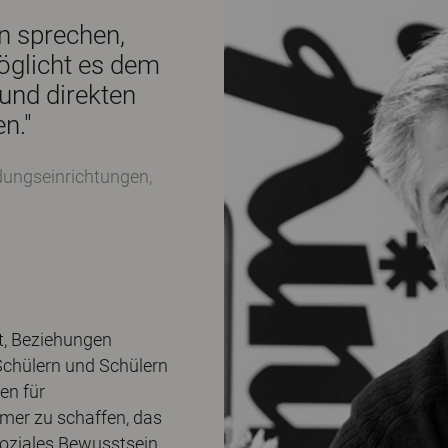
n sprechen,
glicht es dem
und direkten
n."
ldungseinrichtungen,
t, Beziehungen
Schülern und Schülern
en für
mer zu schaffen, das
soziales Bewusstsein