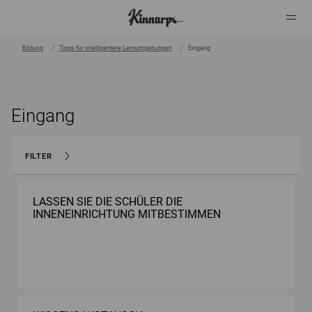
Bildung
Tipps für intelligentere Lernumgebungen
Eingang
?
?
Eingang
FILTER
LASSEN SIE DIE SCHÜLER DIE
INNENEINRICHTUNG MITBESTIMMEN