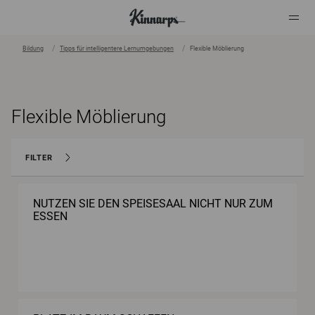
Bildung
Tipps für intelligentere Lernumgebungen
Flexible Möblierung
?
?
Flexible Möblierung
FILTER
NUTZEN SIE DEN SPEISESAAL NICHT NUR ZUM
ESSEN