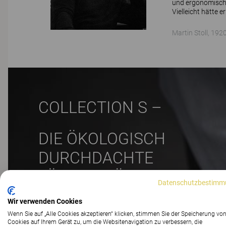
und ergonomische
Vielleicht hätte 
Martin Stoll, 192
COLLECTION S –
DIE ÖKOLOGISCH
DURCHDACHTE
LÖSUNG FÜR DAS
Datenschutzbestimm
PREMIUMSEGMENT
Wir verwenden Cookies
Wenn Sie auf „Alle Cookies akzeptieren“ klicken, stimmen Sie der Speicherung vo
Cookies auf Ihrem Gerät zu, um die Websitenavigation zu verbessern, die