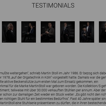
TESTIMONIALS
mußte weitergehen“, schrieb Martin Stoll im Jahr 1986. Er bezog sich dabe
 er 1978 „auf der Orgatechnik in Köln“ vorgestellt hatte. Damals war die 
elte aktive Beckenstütze zum ersten Mal zum Einsatz gekommen, ein
rkmal für die Marke MartinStoll war geboren worden. Die Kollektion/S geh
timent, teilweise mit über 30.000 verkauften Stühlen per annum. Aber der
schon zur damaligen Zeit wieder ein Stück weiter: „Es gibt nicht den rich
en richtigen Stuhl für ein bestimmtes Bedürfnis“. Fast 40 Jahre später sind
MartinStoll eine Stuhlserie präsentieren zu dürfen, die in ihren bestechen