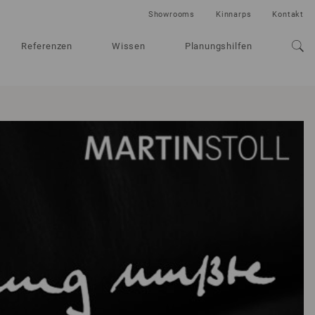
Showrooms
Kinnarps
Kontakt
Referenzen
Wissen
Planungshilfen