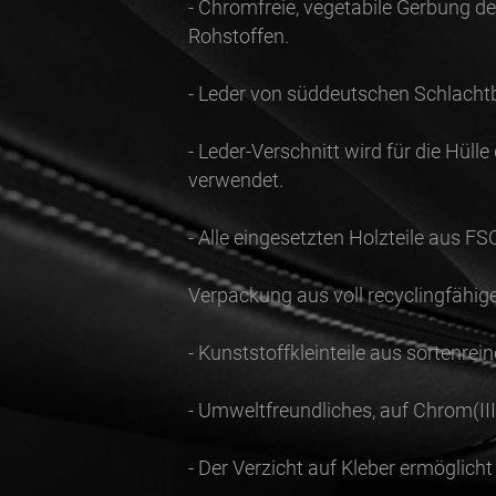
- Chromfreie, vegetabile Gerbung d
Rohstoffen.
- Leder von süddeutschen Schlachtbu
- Leder-Verschnitt wird für die Hül
verwendet.
- Alle eingesetzten Holzteile aus FS
Verpackung aus voll recyclingfähig
- Kunststoffkleinteile aus sortenrei
- Umweltfreundliches, auf Chrom(I
- Der Verzicht auf Kleber ermöglich