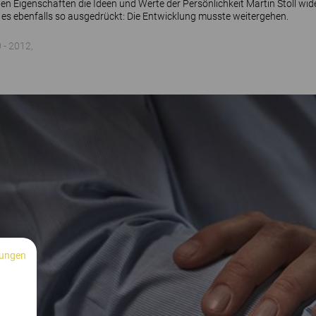
n Eigenschaften die Ideen und Werte der Persönlichkeit Martin Stoll wide
er es ebenfalls so ausgedrückt: Die Entwicklung musste weitergehen.
0 - 2012,
ungen
n