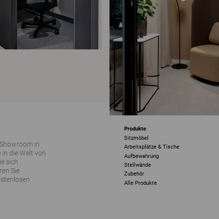
Produkte
Sitzmöbel
 Showroom in
Arbeitsplätze & Tische
 in die Welt von
Aufbewahrung
ie sich
Stellwände
ren Sie
Zubehör
ostenlosen
Alle Produkte