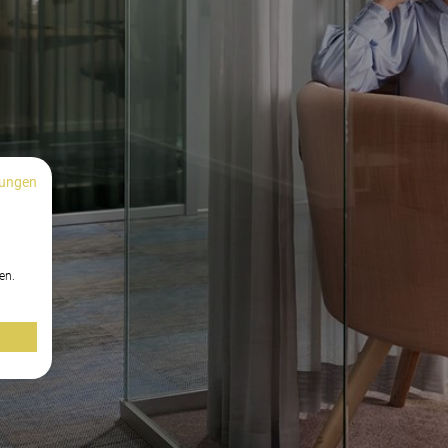
ungen
n
en.