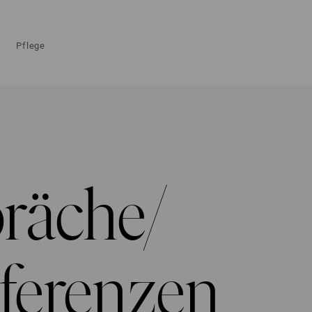
Pflege
präche/
nferenzen