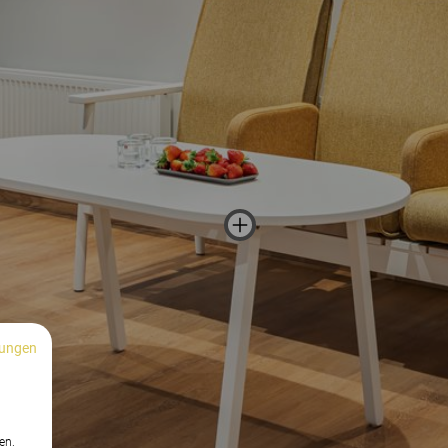
ungen
n
en.