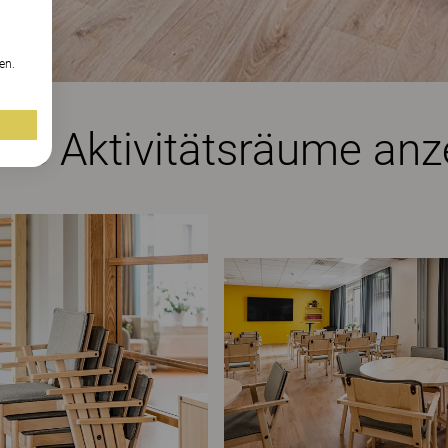
n
en.
ere Aktivitätsräume anz