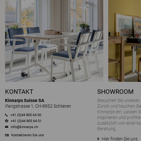
KONTAKT
SHOWROOM
Kinnarps Suisse SA
Besuchen Sie unseren
Ifangstrasse 1, CH-8952 Schlieren
Zürich und tauchen Sie
Kinnarps ein. Lassen S
+41 (0)44 805 64 00
inspirieren und profitie
+41 (0)44 805 64 01
zusätzlich von einer k
info@kinnarps.ch
Beratung.
Kontaktieren Sie uns
Hier finden Sie uns