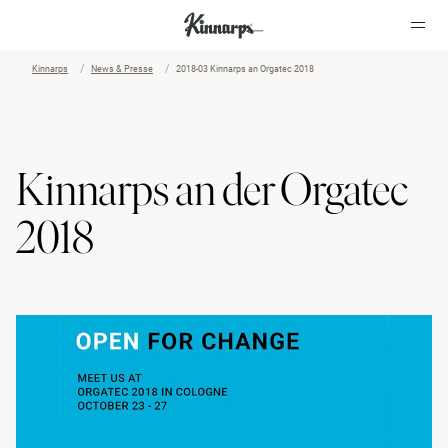
Kinnarps
News & Presse
2018-03 Kinnarps an Orgatec 2018
?
?
Kinnarps an der Orgatec
2018