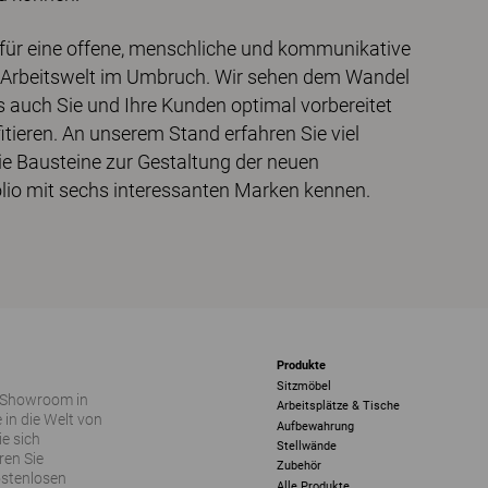
 für eine offene, menschliche und kommunikative
er Arbeitswelt im Umbruch. Wir sehen dem Wandel
ass auch Sie und Ihre Kunden optimal vorbereitet
ieren. An unserem Stand erfahren Sie viel
ie Bausteine zur Gestaltung der neuen
lio mit sechs interessanten Marken kennen.
Produkte
Sitzmöbel
 Showroom in
Arbeitsplätze & Tische
 in die Welt von
Aufbewahrung
ie sich
Stellwände
ren Sie
Zubehör
ostenlosen
Alle Produkte