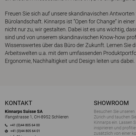
Freuen Sie sich auf unsere skandinavischen Antworten
Bürolandschaft. Kinnarps ist ”Open for Change“ in ein
nicht nur zu, wir gestalten. Dabei ist es uns wichtig, d
sind und von unserem skandinavischen Know-how profit
Wissenswertes über das Büro der Zukunft. Lernen Sie d
Arbeitswelten u.a. mit dem umfassenden Produktportfo
Ergonomie, Nachhaltigkeit und Design leiten uns dabei.
KONTAKT
SHOWROOM
Kinnarps Suisse SA
Besuchen Sie unseren
Ifangstrasse 1, CH-8952 Schlieren
Zürich und tauchen Sie
Kinnarps ein. Lassen S
+41 (0)44 805 64 00
inspirieren und profitie
+41 (0)44 805 64 01
zusätzlich von einer k