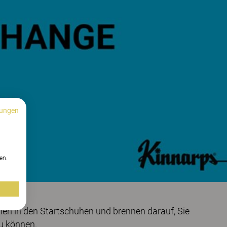
ungen
n
en.
ehen in den Startschuhen und brennen darauf, Sie
u können.