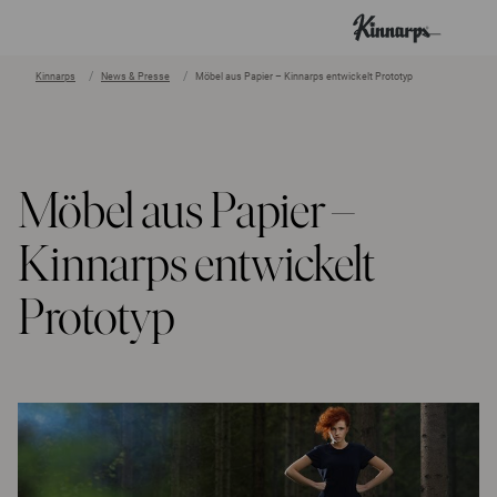
Kinnarps
News & Presse
Möbel aus Papier – Kinnarps entwickelt Prototyp
?
?
Möbel aus Papier –
Kinnarps entwickelt
Prototyp