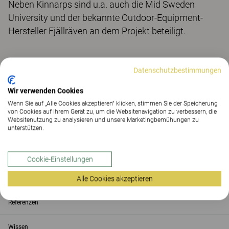
Neben Kinnarps sind u.a. auch die Mid Sweden
University und der bekannte Outdoor-Equipment-
Hersteller Fjällräven an dem Projekt beteiligt.
Datenschutzbestimmungen
Kontakt
Wir verwenden Cookies
Wenn Sie auf „Alle Cookies akzeptieren“ klicken, stimmen Sie der Speicherung
Showroom
von Cookies auf Ihrem Gerät zu, um die Websitenavigation zu verbessern, die
Websitenutzung zu analysieren und unsere Marketingbemühungen zu
unterstützen.
Produkte
Service
Cookie-Einstellungen
Kinnarps
Alle Cookies akzeptieren
Referenzen
Wissen