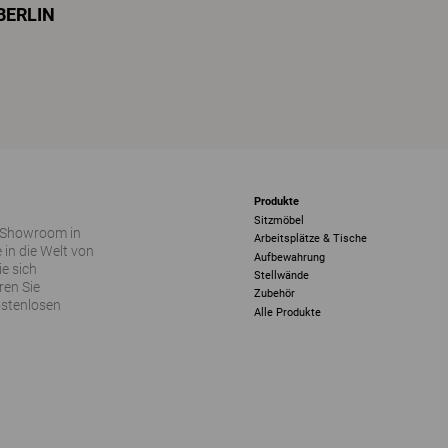
BERLIN
Produkte
Sitzmöbel
 Showroom in
Arbeitsplätze & Tische
 in die Welt von
Aufbewahrung
ie sich
Stellwände
ren Sie
Zubehör
ostenlosen
Alle Produkte