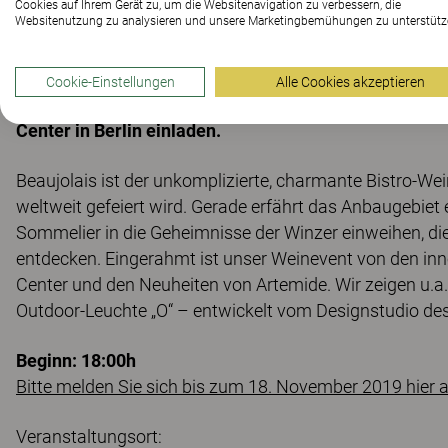
Cookies auf Ihrem Gerät zu, um die Websitenavigation zu verbessern, die
Websitenutzung zu analysieren und unsere Marketingbemühungen zu unterstütz
Der Beaujolais Primeur ist eingetroffen! Am 26.11. 
Cookie-Einstellungen
Alle Cookies akzeptieren
Leuchtenhersteller Artemide zu einer traditionellen 
Center in Berlin einladen.
Beaujolais ist der unkomplizierte, charmante Bistro-Wei
weltweit gefeiert wird. Gerade erfährt das Anbaugebiet
Sommelier in die Geheimnisse der Winzer einweihen, die
entdecken. Eingerahmt ist unser Weinevent von den in
Center und den Neuheiten von Artemide. Wir zeigen u.a
Outdoor-Leuchte „O“ – entwickelt vom Designstudio des
Beginn: 18:00h
Bitte melden Sie sich bis zum 18. November 2019 hier a
Veranstaltungsort: