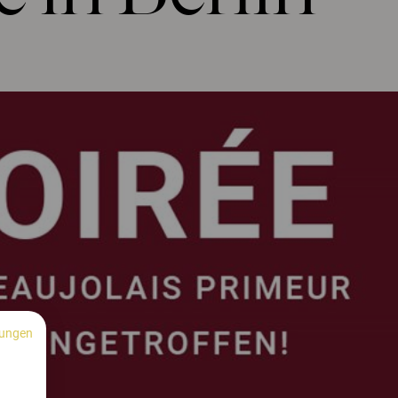
ungen
n