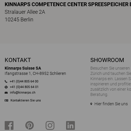
KINNARPS COMPETENCE CENTER SPREESPEICHER 
Stralauer Allee 2A
10245 Berlin
KONTAKT
SHOWROOM
Kinnarps Suisse SA
Besuchen Sie unseren
Ifangstrasse 1, CH-8952 Schlieren
Zürich und tauchen Sie
Kinnarps ein. Lassen S
+41 (0)44 805 64 00
inspirieren und profitie
+41 (0)44 805 64 01
zusätzlich von einer k
info@kinnarps.ch
Beratung.
Kontaktieren Sie uns
Hier finden Sie uns