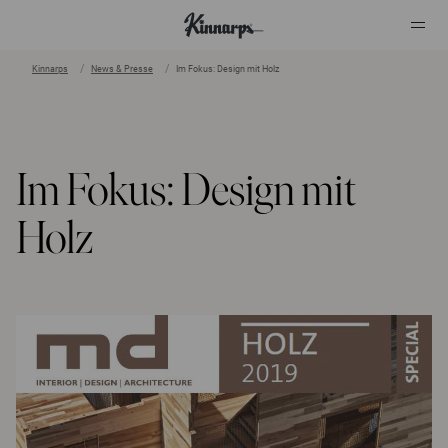
Kinnarps
News & Presse
Im Fokus: Design mit Holz
?
?
Im Fokus: Design mit
Holz