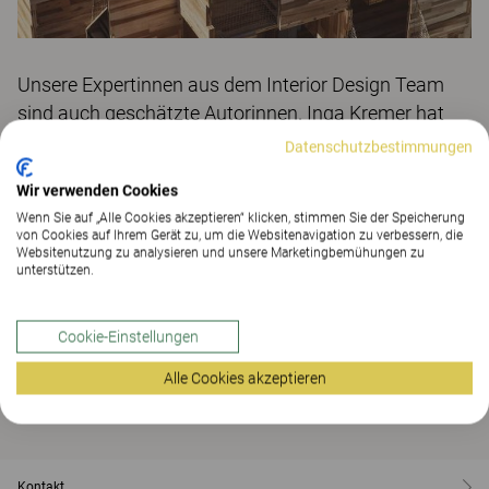
Unsere Expertinnen aus dem Interior Design Team
sind auch geschätzte Autorinnen. Inga Kremer hat
jetzt im Holzspecial der Fachzeitschrift md
Datenschutzbestimmungen
beschrieben, warum sie Holz für die Gestaltung von
Wir verwenden Cookies
Räumen empfiehlt.
Wenn Sie auf „Alle Cookies akzeptieren“ klicken, stimmen Sie der Speicherung
von Cookies auf Ihrem Gerät zu, um die Websitenavigation zu verbessern, die
Holz gilt als nachhaltiger Ausbauwerkstoff par
Websitenutzung zu analysieren und unsere Marketingbemühungen zu
excellence. Die Eigenschaften von Holz: Es ist
unterstützen.
langlebig, fördert das persönliche Wohlbefinden,
mindert Stress, reguliert das Raumklima und kommt
Cookie-Einstellungen
im besten Fall aus zertifiziertem Bestand:
Alle Cookies akzeptieren
Lesen Sie hier den Artikel von Inga Kremer
Kontakt