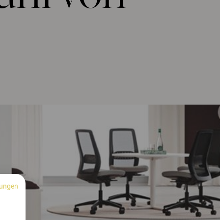
ungen
n