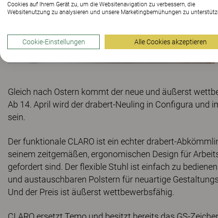
Cookies auf Ihrem Gerät zu, um die Websitenavigation zu verbessern, die
Websitenutzung zu analysieren und unsere Marketingbemühungen zu unterstütz
Cookie-Einstellungen
Alle Cookies akzeptieren
Gleich nach Ostern kommt der neue und äußerst wettbe
Ab 14. April wird der drabert-Neuling in Configura und i
sein.
Der funktionale CLARO ist ein echter drabert-Abkömmling
seinem zeitgemäßen, ergonomischen Design für Arbeit
gefordert sind. Der flexible Stuhl ist einfach zu bedie
und austauschbaren Polstern für neuartige Gestaltung
Und der Preis ist äußerst wettbewerbsfähig.
CLARO ersetzt Temo und besitzt bereits das GS-Zeichen. 