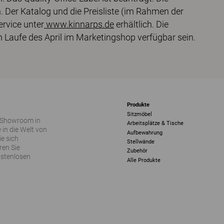
n. Der Katalog und die Preisliste (im Rahmen der
rvice unter
www.kinnarps.de
erhältlich. Die
Laufe des April im Marketingshop verfügbar sein.
Produkte
Sitzmöbel
 Showroom in
Arbeitsplätze & Tische
 in die Welt von
Aufbewahrung
ie sich
Stellwände
ren Sie
Zubehör
ostenlosen
Alle Produkte