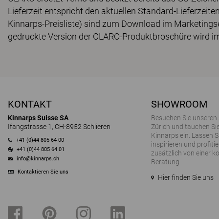
Lieferzeit entspricht den aktuellen Standard-Lieferzeite
Kinnarps-Preisliste) sind zum Download im Marketingse
gedruckte Version der CLARO-Produktbroschüre wird im 
KONTAKT
SHOWROOM
Kinnarps Suisse SA
Besuchen Sie unseren
Ifangstrasse 1, CH-8952 Schlieren
Zürich und tauchen Sie
Kinnarps ein. Lassen S
+41 (0)44 805 64 00
inspirieren und profitie
+41 (0)44 805 64 01
zusätzlich von einer k
info@kinnarps.ch
Beratung.
Kontaktieren Sie uns
Hier finden Sie uns