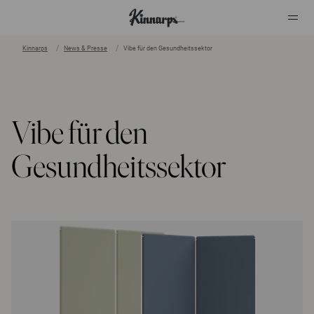
Kinnarps
News & Presse
Vibe für den Gesundheitssektor
?
?
Vibe für den
Gesundheitssektor