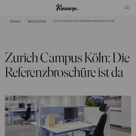
Kinnarps
News & Presse
Zurich Campus Köln: Die Referenzbroschüre ist da
?
?
Zurich Campus Köln: Die
Referenzbroschüre ist da