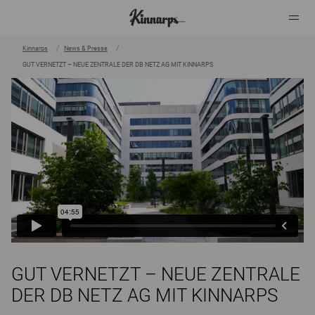
Kinnarps
News & Presse
GUT VERNETZT – NEUE ZENTRALE DER DB NETZ AG MIT KINNARPS
?
?
GUT VERNETZT – NEUE ZENTRALE
DER DB NETZ AG MIT KINNARPS