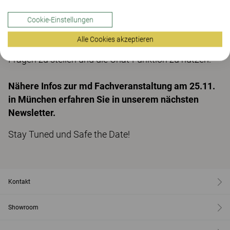
Hier können Sie sich anmelden.
Cookie-Einstellungen
Die Teilnahme an der Live-Übertragung ist kostenlos.
Alle Cookies akzeptieren
Sie haben die Möglichkeit, nach den Referaten
Fragen zu stellen und die Chat-Funktion zu nutzen.
Nähere Infos zur md Fachveranstaltung am 25.11.
in München erfahren Sie in unserem nächsten
Newsletter.
Stay Tuned und Safe the Date!
Kontakt
Showroom