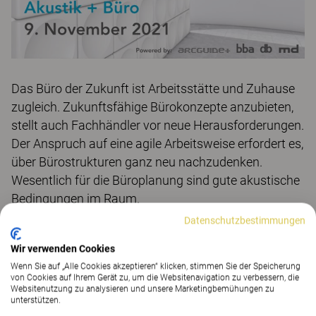
Das Büro der Zukunft ist Arbeitsstätte und Zuhause
zugleich. Zukunftsfähige Bürokonzepte anzubieten,
stellt auch Fachhändler vor neue Herausforderungen.
Der Anspruch auf eine agile Arbeitsweise erfordert es,
über Bürostrukturen ganz neu nachzudenken.
Wesentlich für die Büroplanung sind gute akustische
Bedingungen im Raum.
Datenschutzbestimmungen
Am 9. November ab 10.00 Uhr erläutern Experten
unterschiedliche Aspekte für Planung, Ausstattung,
Wir verwenden Cookies
Design und Umsetzung.
Wenn Sie auf „Alle Cookies akzeptieren“ klicken, stimmen Sie der Speicherung
von Cookies auf Ihrem Gerät zu, um die Websitenavigation zu verbessern, die
Der Vortrag von Anne Engels „Corona und Akustik –
Websitenutzung zu analysieren und unsere Marketingbemühungen zu
was hat sich geändert?“ beginnt um 16.00 Uhr.
unterstützen.