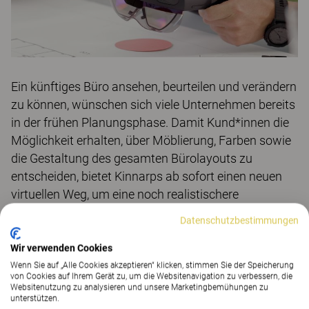
Ein künftiges Büro ansehen, beurteilen und verändern
zu können, wünschen sich viele Unternehmen bereits
in der frühen Planungsphase. Damit Kund*innen die
Möglichkeit erhalten, über Möblierung, Farben sowie
die Gestaltung des gesamten Bürolayouts zu
entscheiden, bietet Kinnarps ab sofort einen neuen
virtuellen Weg, um eine noch realistischere
Visualisierung der Einrichtungsplanung zu
Datenschutzbestimmungen
gewährleisten.
Wir verwenden Cookies
Mit einer Weiterentwicklung von Augmented Reality
Wenn Sie auf „Alle Cookies akzeptieren“ klicken, stimmen Sie der Speicherung
von Cookies auf Ihrem Gerät zu, um die Websitenavigation zu verbessern, die
lässt die neue von Kinnarps eingesetzte Software die
Websitenutzung zu analysieren und unsere Marketingbemühungen zu
unterstützen.
Grenzen zwischen realer Umgebung und virtueller