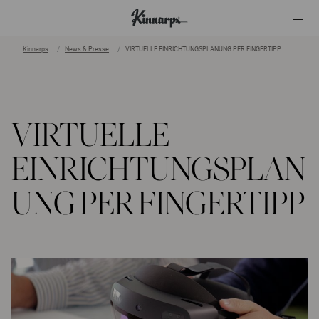
Kinnarps
News & Presse
VIRTUELLE EINRICHTUNGSPLANUNG PER FINGERTIPP
?
?
VIRTUELLE
EINRICHTUNGSPLAN
UNG PER FINGERTIPP