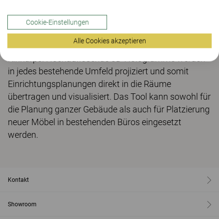
Welt verschwimmen und integriert beide in einer so
genannten Mixed Reality. Benötigt wird für das
Cookie-Einstellungen
virtuelle Erlebnis nur die entsprechende transparente
Alle Cookies akzeptieren
Brille mit der Software des Kooperationspartners von
Kinnarps. Hochauflösende 3D-Hologramme werden
in jedes bestehende Umfeld projiziert und somit
Einrichtungsplanungen direkt in die Räume
übertragen und visualisiert. Das Tool kann sowohl für
die Planung ganzer Gebäude als auch für Platzierung
neuer Möbel in bestehenden Büros eingesetzt
werden.
Kontakt
Showroom