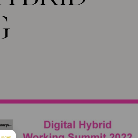
G
ungen