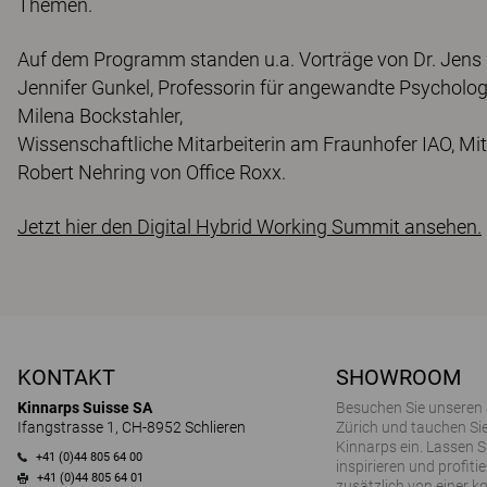
Themen.
Auf dem Programm standen u.a. Vorträge von Dr. Jens 
Jennifer Gunkel, Professorin für angewandte Psycholog
Milena Bockstahler,
Wissenschaftliche Mitarbeiterin am Fraunhofer IAO, Mi
Robert Nehring von Office Roxx.
Jetzt hier den Digital Hybrid Working Summit ansehen.
KONTAKT
SHOWROOM
Kinnarps Suisse SA
Besuchen Sie unseren
Ifangstrasse 1, CH-8952 Schlieren
Zürich und tauchen Sie
Kinnarps ein. Lassen S
+41 (0)44 805 64 00
inspirieren und profitie
+41 (0)44 805 64 01
zusätzlich von einer k