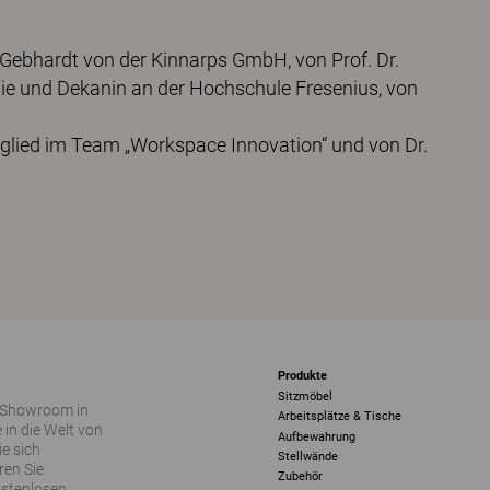
Gebhardt von der Kinnarps GmbH, von Prof. Dr.
ie und Dekanin an der Hochschule Fresenius, von
tglied im Team „Workspace Innovation“ und von Dr.
Produkte
Sitzmöbel
 Showroom in
Arbeitsplätze & Tische
 in die Welt von
Aufbewahrung
ie sich
Stellwände
ren Sie
Zubehör
ostenlosen