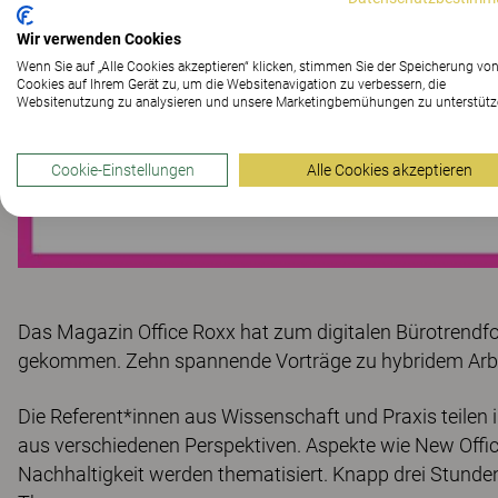
Wir verwenden Cookies
Wenn Sie auf „Alle Cookies akzeptieren“ klicken, stimmen Sie der Speicherung vo
Cookies auf Ihrem Gerät zu, um die Websitenavigation zu verbessern, die
Websitenutzung zu analysieren und unsere Marketingbemühungen zu unterstütz
Cookie-Einstellungen
Alle Cookies akzeptieren
Das Magazin Office Roxx hat zum digitalen Bürotrendfo
gekommen. Zehn spannende Vorträge zu hybridem Arbeit
Die Referent*innen aus Wissenschaft und Praxis teilen 
aus verschiedenen Perspektiven. Aspekte wie New Office
Nachhaltigkeit werden thematisiert. Knapp drei Stunden