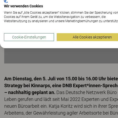
Wir verwenden Cookies
Wenn Sie auf „Alle Cookies akzeptieren“ klicken, stimmen Sie der Speicherung vo
Cookies auf Ihrem Gerät zu, um die Websitenavigation zu verbessern, die
Websitenutzung zu analysieren und unsere Marketingbemühungen zu unterstütz
Cookie-Einstellungen
Alle Cookies akzeptieren
Am Dienstag, den 5. Juli von 15.00 bis 16.00 Uhr biet
Strategy bei Kinnarps, eine DNB Expert*innen-Spre
– nachhaltig geplant
an.
Das Deutsche Netzwerk Büro e.
Leben gerufen und lädt seit Mai 2022 Experten und Exp
neuen Büroarbeit ein. Katja Koritz wird sich in ihrer S
Arbeitens, der Gewährleistung agiler Arbeitsorte bei B