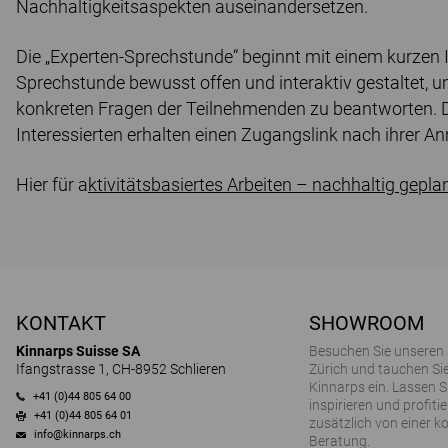
Nachhaltigkeitsaspekten auseinandersetzen.
Die „Experten-Sprechstunde“ beginnt mit einem kurzen
Sprechstunde bewusst offen und interaktiv gestaltet, 
konkreten Fragen der Teilnehmenden zu beantworten. Di
Interessierten erhalten einen Zugangslink nach ihrer A
Hier für a
ktivitätsbasiertes Arbeiten – nachhaltig gepla
KONTAKT
SHOWROOM
Kinnarps Suisse SA
Besuchen Sie unseren
Ifangstrasse 1, CH-8952 Schlieren
Zürich und tauchen Sie
Kinnarps ein. Lassen S
+41 (0)44 805 64 00
inspirieren und profitie
+41 (0)44 805 64 01
zusätzlich von einer k
info@kinnarps.ch
Beratung.