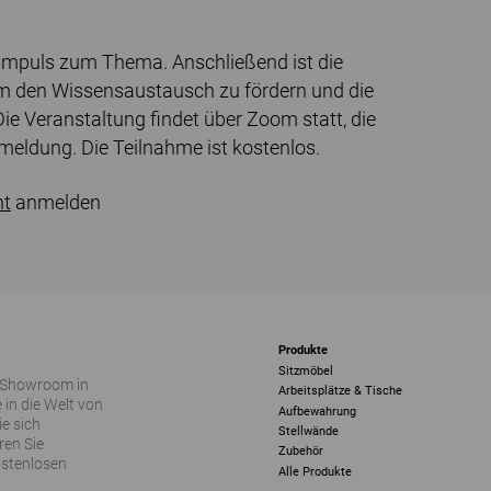
 Impuls zum Thema. Anschließend ist die
um den Wissensaustausch zu fördern und die
e Veranstaltung findet über Zoom statt, die
nmeldung. Die Teilnahme ist kostenlos.
nt
anmelden
Produkte
Sitzmöbel
 Showroom in
Arbeitsplätze & Tische
 in die Welt von
Aufbewahrung
ie sich
Stellwände
ren Sie
Zubehör
ostenlosen
Alle Produkte