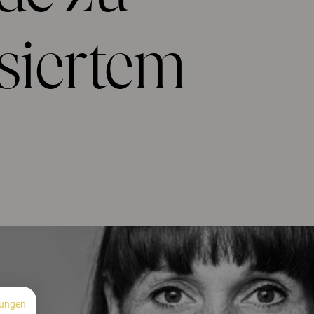
asiertem
ungen