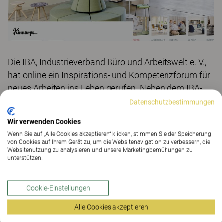
Die IBA, Industrieverband Büro und Arbeitswelt e. V.,
hat online ein Inspirations- und Kompetenzforum für
neues Arbeiten ins Leben gerufen. Neben dem IBA-
eigenen Redaktionsteam teilen hier die Mitglieder des
Datenschutzbestimmungen
Verbands und Gastautor*innen ihr vielfältiges
Wir verwenden Cookies
Wissen. Mit dabei ist auch Kinnarps.
Wenn Sie auf „Alle Cookies akzeptieren“ klicken, stimmen Sie der Speicherung
von Cookies auf Ihrem Gerät zu, um die Websitenavigation zu verbessern, die
Neben einigen Cases und Fachbeiträgen gibt es nun
Websitenutzung zu analysieren und unsere Marketingbemühungen zu
unterstützen.
auch einen Kinnarps Showroom im IBA Forum. Die
Besucher können einen ersten Einblick vom Hersteller
und seinen Kompetenzen gewinnen und mehr über
Cookie-Einstellungen
die Marke, ausgewählte Produkte und verschiedene
Alle Cookies akzeptieren
Einrichtungsthemen erfahren.