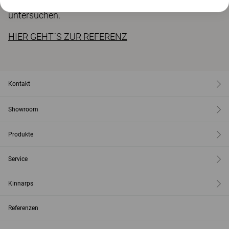
die Anforderungen und Möglichkeiten gründlich zu
untersuchen.
HIER GEHT´S ZUR REFERENZ
Kontakt
Showroom
Produkte
Service
Kinnarps
Referenzen