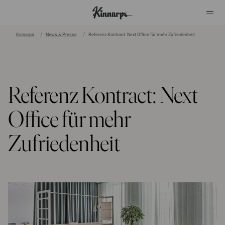
Kinnarps
News & Presse
Referenz Kontract: Next Office für mehr Zufriedenheit
?
?
Referenz Kontract: Next
Office für mehr
Zufriedenheit