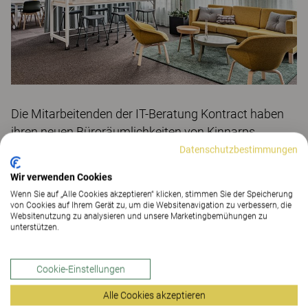
Die Mitarbeitenden der IT-Beratung Kontract haben
ihren neuen Büroräumlichkeiten von Kinnarps
Bestnoten verliehen. Hier können sie die neuen
Datenschutzbestimmungen
Formen des Arbeitens richtig umsetzen und finden
Wir verwenden Cookies
viele verschiedene Orte der Begegnung.
Wenn Sie auf „Alle Cookies akzeptieren“ klicken, stimmen Sie der Speicherung
von Cookies auf Ihrem Gerät zu, um die Websitenavigation zu verbessern, die
Websitenutzung zu analysieren und unsere Marketingbemühungen zu
Das Ziel, der attraktivste Arbeitsplatz und
unterstützen.
Begegnungsort der Branche zu werden, verpflichtet.
Als das IT-Beratungsunternehmen Kontract in neue
Cookie-Einstellungen
Büros umziehen sollte, nutzte es die
Arbeitsplatzanalyse Next Office® von Kinnarps, um
Alle Cookies akzeptieren