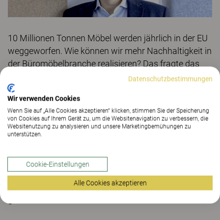
10 Millionen Tonnen Möbel werden jährlich in der EU
weggeworfen. Wie können wir mehr Nachhaltigkeit in
der Büromöbelbranche realisieren? Das fragte das
Architekturmagazin CUBE unseren Kinnarps
Datenschutzbestimmungen
Commercial Director Dr. Jens Gebhardt.
Wir verwenden Cookies
Kreislaufwirtschaft allein oder Nachhaltigkeit ohne
Wenn Sie auf „Alle Cookies akzeptieren“ klicken, stimmen Sie der Speicherung
von Cookies auf Ihrem Gerät zu, um die Websitenavigation zu verbessern, die
Kreisläufe bringen nicht viel. Kinnarps glaubt an eine
Websitenutzung zu analysieren und unsere Marketingbemühungen zu
nachhaltige Kreislaufwirtschaft, in der
unterstützen.
Einrichtungslösungen und Möbel geschaffen werden,
die über einen langen Zeitraum hinweg genutzt
Cookie-Einstellungen
werden können.
Dr. Jens Gebhardt erläutert in
Alle Cookies akzeptieren
diesem CUBE Podcast
, wie Kinnarps das
gewährleistet.