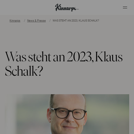
Kinnarps
News & Presse
WAS STEHT AN 2023, KLAUS SCHALK?
?
?
Was steht an 2023, Klaus
Schalk?