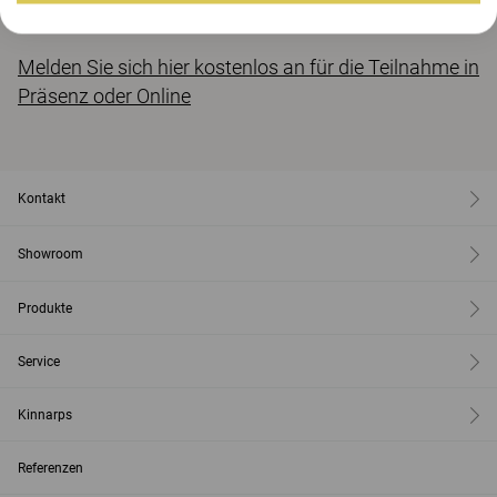
zur Interaktion im Büro.
Melden Sie sich hier kostenlos an für die Teilnahme in
Präsenz oder Online
Kontakt
Showroom
Produkte
Service
Kinnarps
Referenzen