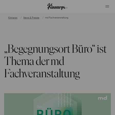
Kinnarps
News & Presse
md Fachveranstaltung
?
?
„Begegnungsort Büro“ ist
Thema der md
Fachveranstaltung