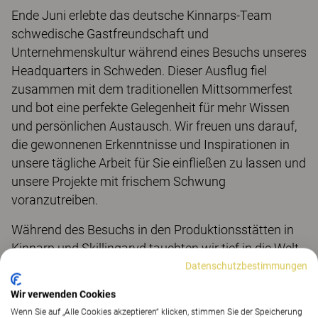
Ende Juni erlebte das deutsche Kinnarps-Team
schwedische Gastfreundschaft und
Unternehmenskultur während eines Besuchs unseres
Headquarters in Schweden. Dieser Ausflug fiel
zusammen mit dem traditionellen Mittsommerfest
und bot eine perfekte Gelegenheit für mehr Wissen
und persönlichen Austausch. Wir freuen uns darauf,
die gewonnenen Erkenntnisse und Inspirationen in
unsere tägliche Arbeit für Sie einfließen zu lassen und
unsere Projekte mit frischem Schwung
voranzutreiben.
Während des Besuchs in den Produktionsstätten in
Kinnarp und Skillingaryd tauchten wir tief in die Welt
der ganzheitlichen Ergonomie und Raumakustik ein
Datenschutzbestimmungen
und erweiterten unser Wissen in den Bereichen
Wir verwenden Cookies
Gesundheit und Pflege durch ein vielseitiges
Wenn Sie auf „Alle Cookies akzeptieren“ klicken, stimmen Sie der Speicherung