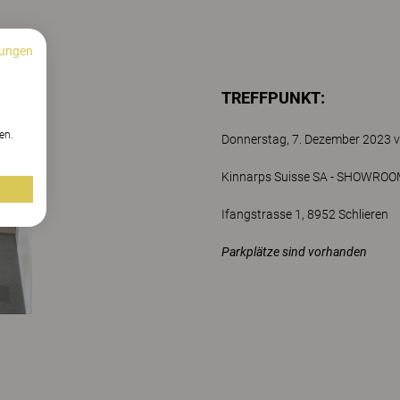
ungen
TREFFPUNKT:
n
en.
Donnerstag, 7. Dezember 2023 v
Kinnarps Suisse SA - SHOWRO
Ifangstrasse 1, 8952 Schlieren
Parkplätze sind vorhanden