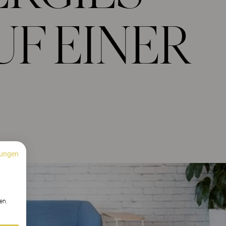
UF EINER
ungen
n
en.