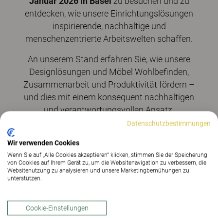
Januar 2026 in Basel
zu besuchen und zu
entdecken, wie unsere Einrichtungslösungen
inspirierende, nachhaltige und
menschenzentrierte Arbeitswelten schaffen.
An unserem Stand erfahren Sie, wie unsere
Designlösungen und Möbel Wohlbefinden,
Zusammenarbeit und Produktivität fördern –
und dies mit einem konsequent nachhaltigen
und verantwortungsvollen Ansatz.
Datenschutzbestimmungen
Wir verwenden Cookies
Wenn Sie auf „Alle Cookies akzeptieren“ klicken, stimmen Sie der Speicherung
von Cookies auf Ihrem Gerät zu, um die Websitenavigation zu verbessern, die
Websitenutzung zu analysieren und unsere Marketingbemühungen zu
Stand B02 - Halle 1.2
unterstützen.
20 – 24. Januar 2026 - Messe
Basel
Cookie-Einstellungen