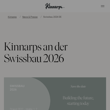
Kinnarps
News & Presse
Swissbau 2026 DE
?
?
Kinnarps an der
Swissbau 2026