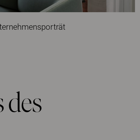
nternehmensporträt
s des