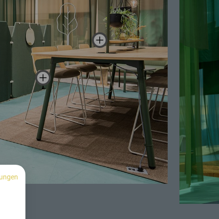
ungen
n