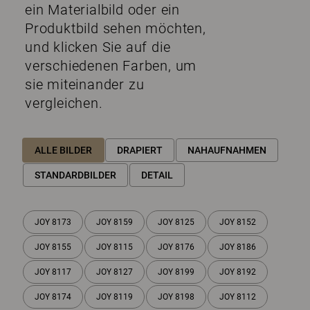
ein Materialbild oder ein
Produktbild sehen möchten,
und klicken Sie auf die
verschiedenen Farben, um
sie miteinander zu
vergleichen.
ALLE BILDER
DRAPIERT
NAHAUFNAHMEN
STANDARDBILDER
DETAIL
JOY 8173
JOY 8159
JOY 8125
JOY 8152
JOY 8155
JOY 8115
JOY 8176
JOY 8186
JOY 8117
JOY 8127
JOY 8199
JOY 8192
JOY 8174
JOY 8119
JOY 8198
JOY 8112