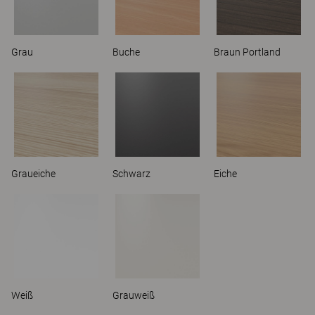
Grau
Buche
Braun Portland
Graueiche
Schwarz
Eiche
Weiß
Grauweiß