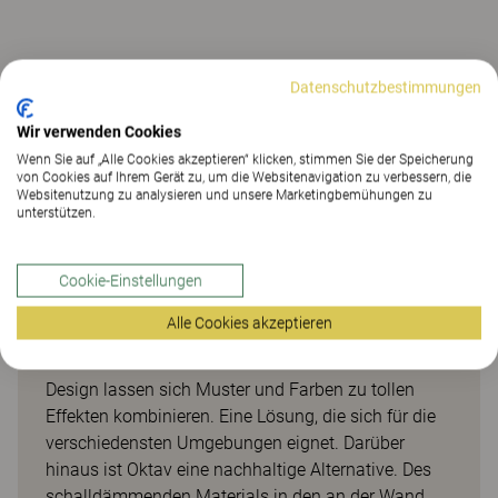
Datenschutzbestimmungen
Kreative Schallabsorber zur
Wir verwenden Cookies
Wandmontage
Wenn Sie auf „Alle Cookies akzeptieren“ klicken, stimmen Sie der Speicherung
von Cookies auf Ihrem Gerät zu, um die Websitenavigation zu verbessern, die
Websitenutzung zu analysieren und unsere Marketingbemühungen zu
Oktav ist ein effektiver und optisch ansprechender
unterstützen.
Schallabsorber, der an der Wand angebracht wird.
Die an der Wand montierten Schallabsorber tragen
Cookie-Einstellungen
zu einer guten Akustik bei, da sie hervorragende
schallabsorbierende Eigenschaften haben und die
Alle Cookies akzeptieren
Anforderungen der Schalldämmungsklasse A
erfüllen. Mit ihrem durchdachten und kreativen
Design lassen sich Muster und Farben zu tollen
Effekten kombinieren. Eine Lösung, die sich für die
verschiedensten Umgebungen eignet. Darüber
hinaus ist Oktav eine nachhaltige Alternative. Des
schalldämmenden Materials in den an der Wand