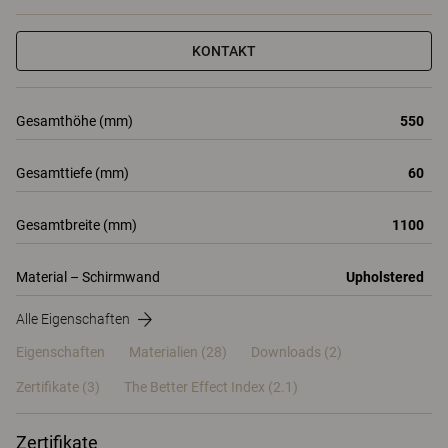
KONTAKT
Gesamthöhe (mm)
550
Gesamttiefe (mm)
60
Gesamtbreite (mm)
1100
Material – Schirmwand
Upholstered
Alle Eigenschaften
Eigenschaften
Materialien
(28)
Downloads (2)
Zertifikate (
3
)
The Better Effect Index (2.1)
Zertifikate