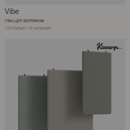
Vibe
Vibe Light Sichtblende
129 Farben
|
19 Varianten