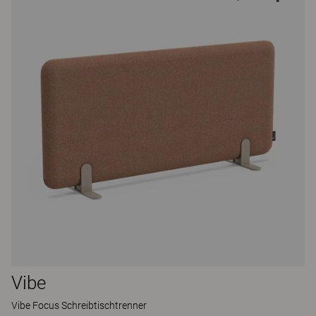
Vibe
Vibe Focus Schreibtischtrenner