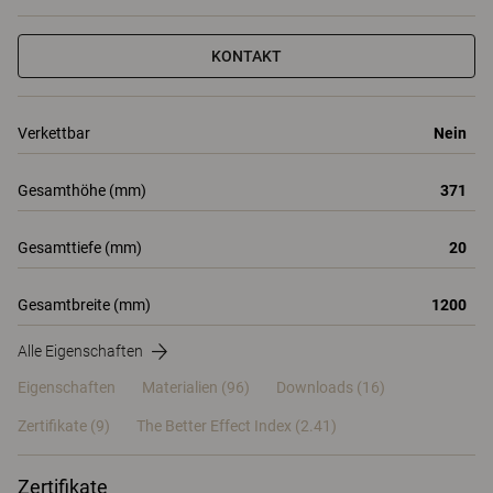
KONTAKT
Verkettbar
Nein
Gesamthöhe (mm)
371
Gesamttiefe (mm)
20
Gesamtbreite (mm)
1200
Alle Eigenschaften
Eigenschaften
Materialien
(96)
Downloads (16)
Zertifikate (
9
)
The Better Effect Index (2.41)
Zertifikate