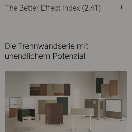
The Better Effect Index (2.41)
Die Trennwandserie mit
unendlichem Potenzial