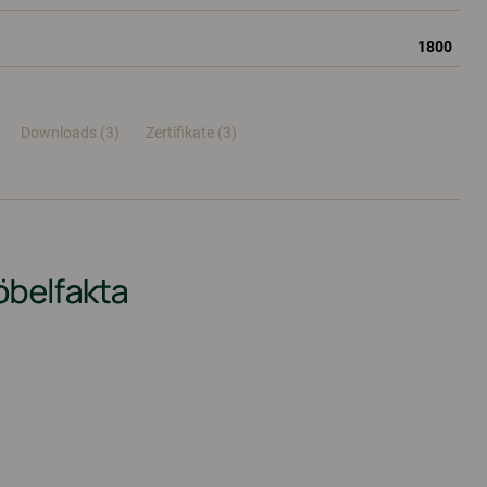
1800
Downloads (3)
Zertifikate (
3
)