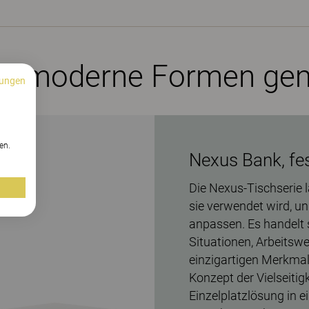
für moderne Formen ge
ungen
n
en.
Nexus Bank, fe
Die Nexus-Tischserie l
sie verwendet wird, un
anpassen. Es handelt s
Situationen, Arbeitswe
einzigartigen Merkmale
Konzept der Vielseiti
Einzelplatzlösung in e