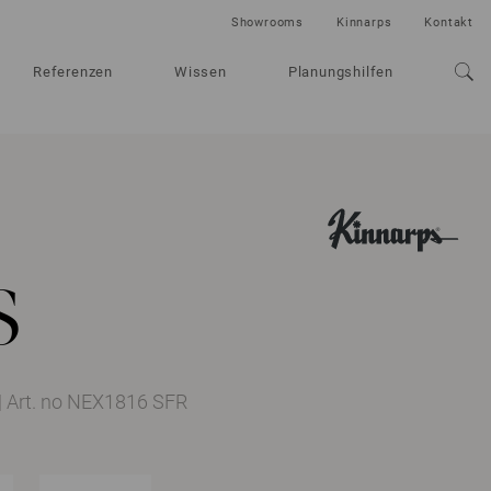
Showrooms
Kinnarps
Kontakt
Referenzen
Wissen
Planungshilfen
s
|
Art. no NEX1816 SFR