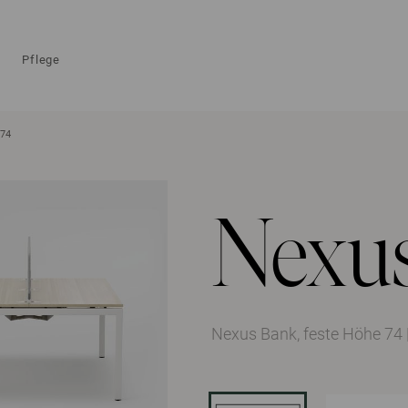
Pflege
 74
Nexu
Nexus Bank, feste Höhe 74