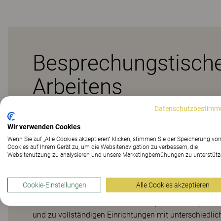
Besprechungstisch
Arbeitens
Datenschutzbestimm
Nexus-Besprechungstische sind eine flexible und funk
Wir verwenden Cookies
komplette Tischfamilie, die zu vielen verschiedenen Ar
Wenn Sie auf „Alle Cookies akzeptieren“ klicken, stimmen Sie der Speicherung vo
verschiedenen Höhen eignen sich die Tische sowohl fü
Cookies auf Ihrem Gerät zu, um die Websitenavigation zu verbessern, die
Besprechungen. Das schlichte und zeitlose skandinav
Websitenutzung zu analysieren und unsere Marketingbemühungen zu unterstütz
durch die Auswahl an Beinen aus Metall oder Holz läss
Besprechungstische sind mit intelligenten und flexibl
Cookie-Einstellungen
Alle Cookies akzeptieren
ermöglichen, Module auszutauschen und die Funktiona
ist eine umfassende Produktfamilie, die aus Besprech
und zu vollständigen Einrichtungen mit unterschiedl