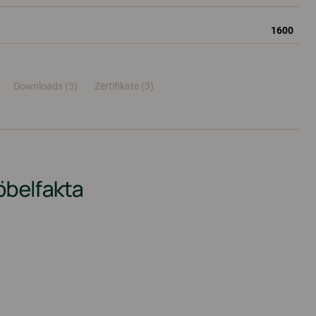
1600
Downloads (3)
Zertifikate (
3
)