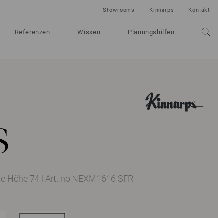
Showrooms
Kinnarps
Kontakt
Referenzen
Wissen
Planungshilfen
s
ste Höhe 74
|
Art. no NEXM1616 SFR