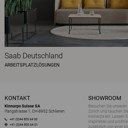
Saab Deutschland
ARBEITSPLATZLÖSUNGEN
KONTAKT
SHOWROOM
Kinnarps Suisse SA
Besuchen Sie unseren
Ifangstrasse 1, CH-8952 Schlieren
Zürich und tauchen Sie
Kinnarps ein. Lassen S
+41 (0)44 805 64 00
inspirieren und profitie
+41 (0)44 805 64 01
zusätzlich von einer k