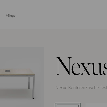
Pflege
Nexu
Nexus Konferenztische, fe