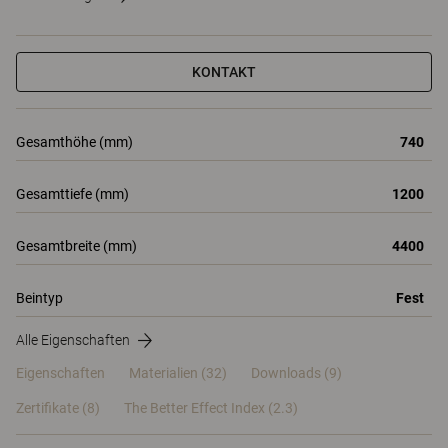
KONTAKT
Gesamthöhe (mm)
740
Gesamttiefe (mm)
1200
Gesamtbreite (mm)
4400
Beintyp
Fest
Alle Eigenschaften
Eigenschaften
Materialien
(32)
Downloads (9)
Zertifikate (
8
)
The Better Effect Index (2.3)