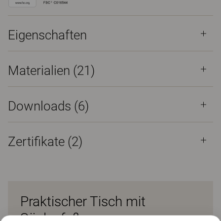
Eigenschaften
Materialien
(21)
Downloads (
6
)
Zertifikate (
2
)
Praktischer Tisch mit
Säulenfuß