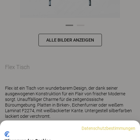
ALLE BILDER ANZEIGEN
Flex Tisch
Flex ist ein Tisch von wunderbarem Design, der dank seiner
ausgewogenen Konstruktion für ein Flair von frischer Moderne
sorgt. Unauffälliger Charme für die zeitgenössische
Büroumgebung. Platten in Birken-, Eichenfurnier oder weißem
Laminat F2274, mit weißlackierter Kante. Untergestell silberfarben
lackiert oder verchromt.
Datenschutzbestimmungen
Mehr anzeigen