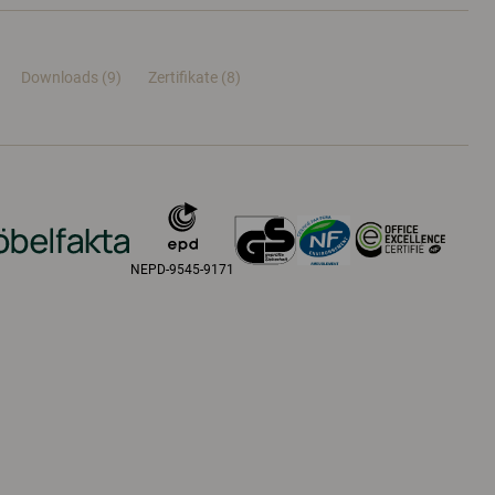
Downloads (9)
Zertifikate (
8
)
NEPD-9545-9171