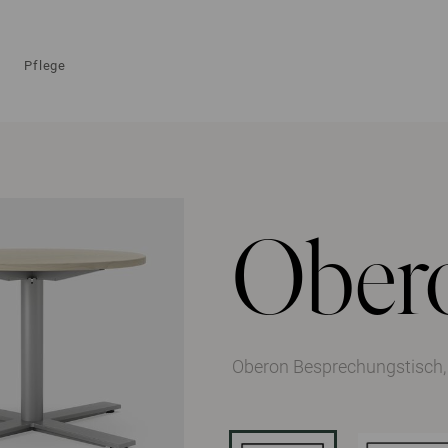
Pflege
Ober
Oberon Besprechungstisch,