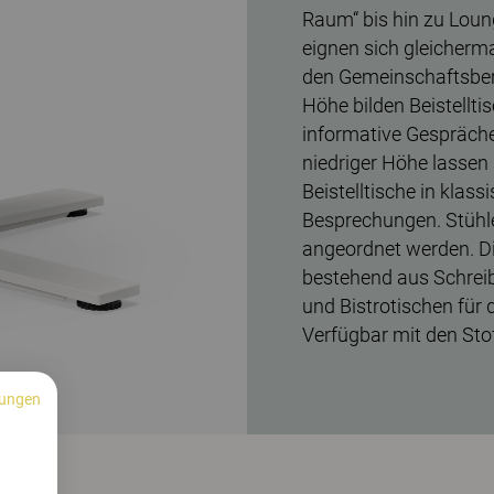
Raum“ bis hin zu Loun
eignen sich gleicherma
den Gemeinschaftsbere
Höhe bilden Beistellti
informative Gespräche 
niedriger Höhe lassen
Beistelltische in klass
Besprechungen. Stühl
angeordnet werden. Di
bestehend aus Schreib
und Bistrotischen für
Verfügbar mit den Sto
ungen
n