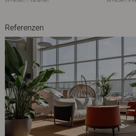
39 Farben
|
7 Varianten
39 Farben
|
9 V
Referenzen