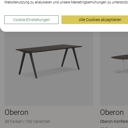
Verwendete Produkte
Websitenutzung zu analysieren und unsere Marketingbemühungen zu unterstütz
Cookie-Einstellungen
Alle Cookies akzeptieren
Oberon
Oberon
38 Farben
|
106 Varianten
Oberon Konfere