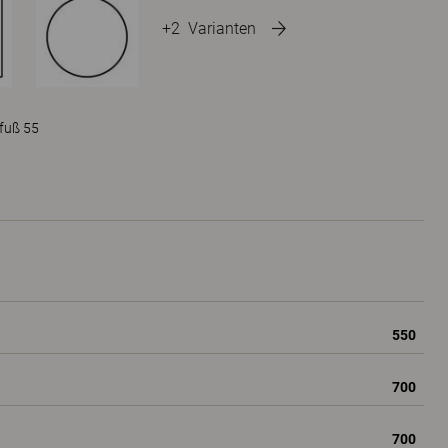
+2
Varianten
nfuß 55
550
700
700