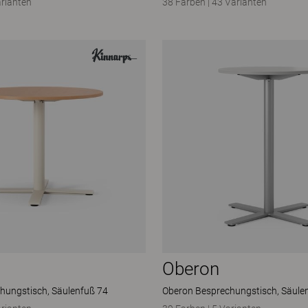
arianten
38 Farben
|
43 Varianten
Oberon
hungstisch, Säulenfuß 74
Oberon Besprechungstisch, Säule