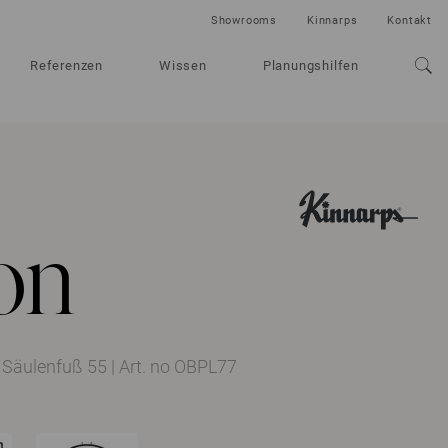
Showrooms
Kinnarps
Kontakt
Referenzen
Wissen
Planungshilfen
on
 Säulenfuß 55
|
Art. no OBPL77