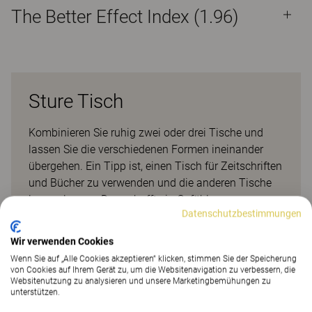
The Better Effect Index (1.96)
Sture Tisch
Kombinieren Sie ruhig zwei oder drei Tische und
lassen Sie die verschiedenen Formen ineinander
übergehen. Ein Tipp ist, einen Tisch für Zeitschriften
und Bücher zu verwenden und die anderen Tische
leer zu lassen. Das schafft ein Gefühl von
Datenschutzbestimmungen
organisiertem Luxus. Design: Björn Dahlström
Wir verwenden Cookies
Referenzen
Wenn Sie auf „Alle Cookies akzeptieren“ klicken, stimmen Sie der Speicherung
von Cookies auf Ihrem Gerät zu, um die Websitenavigation zu verbessern, die
Websitenutzung zu analysieren und unsere Marketingbemühungen zu
unterstützen.