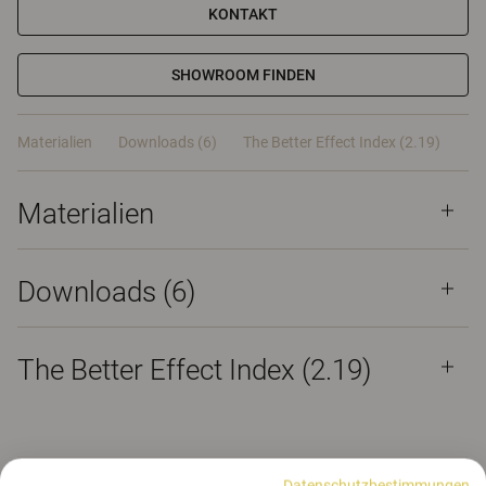
KONTAKT
SHOWROOM FINDEN
Materialien
Downloads (6)
The Better Effect Index (2.19)
Materialien
Downloads (
6
)
The Better Effect Index (2.19)
Datenschutzbestimmungen