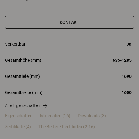
KONTAKT
Verkettbar
Ja
Gesamthöhe (mm)
635-1285
Gesamttiefe (mm)
1690
Gesamtbreite (mm)
1600
Alle Eigenschaften
Eigenschaften
Materialien
(16)
Downloads (3)
Zertifikate (
4
)
The Better Effect Index (2.16)