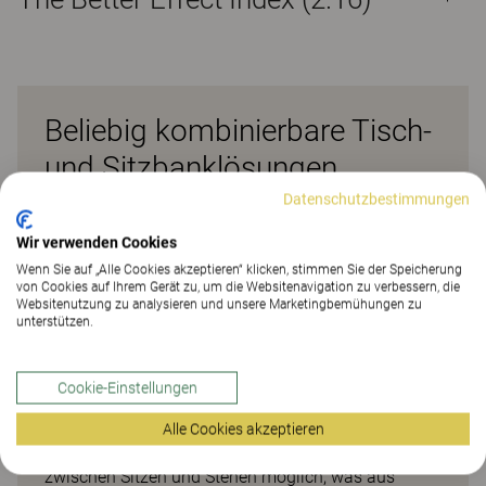
Beliebig kombinierbare Tisch-
und Sitzbanklösungen
Datenschutzbestimmungen
In Kombination mit Sichtwänden bietet die POLARIS
Sitz-/Stehtisch- und Banklösung jedem Einzelnen
Wir verwenden Cookies
ausreichend Raum für Konzentration, selbst wenn
Wenn Sie auf „Alle Cookies akzeptieren“ klicken, stimmen Sie der Speicherung
von Cookies auf Ihrem Gerät zu, um die Websitenavigation zu verbessern, die
nur die Banklösung genutzt wird. Die Sichtblenden
Websitenutzung zu analysieren und unsere Marketingbemühungen zu
können zwischen den Tischen oder an den Seiten
unterstützen.
jedes Arbeitsplatzes angebracht werden. Das
System ist höhenverstellbar und bietet somit die
Cookie-Einstellungen
Möglichkeit, die Arbeitshöhe des Tisches individuell
anzupassen. Jede Arbeitsfläche kann in der Höhe
Alle Cookies akzeptieren
verstellt werden. Dadurch ist ein bequemer Wechsel
zwischen Sitzen und Stehen möglich, was aus