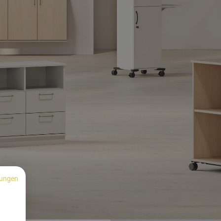
ungen
n