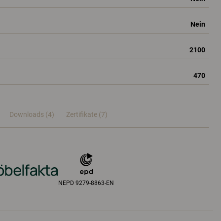
Nein
2100
470
Downloads (4)
Zertifikate (
7
)
NEPD 9279-8863-EN