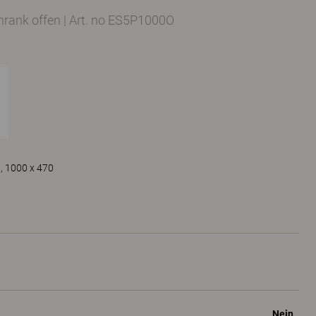
hrank offen
|
Art. no ES5P1000O
, 1000 x 470
Nein