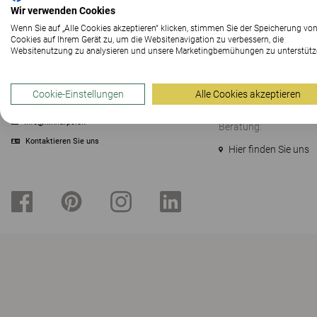
Wir verwenden Cookies
Wenn Sie auf „Alle Cookies akzeptieren“ klicken, stimmen Sie der Speicherung vo
Cookies auf Ihrem Gerät zu, um die Websitenavigation zu verbessern, die
KONTAKT
SHOWROOM
Websitenutzung zu analysieren und unsere Marketingbemühungen zu unterstütz
Kinnarps Suisse SA
Besuchen Sie unseren
Ifangstrasse 1, CH-8952 Schlieren
Zürich und tauchen Sie
Kinnarps ein. Lassen S
Cookie-Einstellungen
Alle Cookies akzeptieren
+41 (0)44 805 64 00
inspirieren und profitie
+41 (0)44 805 64 01
zusätzlich von einer k
info@kinnarps.ch
Beratung.
Kontaktieren Sie uns
Hier finden Sie uns