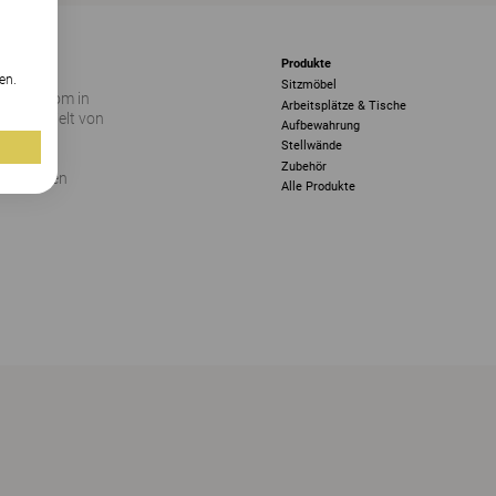
n
Produkte
en.
Sitzmöbel
 Showroom in
Arbeitsplätze & Tische
 in die Welt von
Aufbewahrung
ie sich
Stellwände
ren Sie
Zubehör
ostenlosen
Alle Produkte