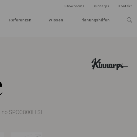
Showrooms
Kinnarps
Kontakt
Referenzen
Wissen
Planungshilfen
e
t. no SPOC800H SH