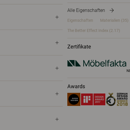
Alle Eigenschaften
Eigenschaften
Materialien
(35)
The Better Effect Index (2.17)
Zertifikate
N
Awards