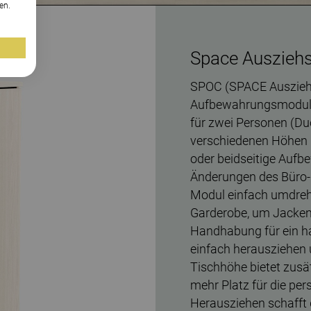
en.
Space Auszieh
SPOC (SPACE Ausziehs
Aufbewahrungsmodul
für zwei Personen (Duo
verschiedenen Höhen u
oder beidseitige Aufbe
Änderungen des Büro-La
Modul einfach umdrehen
Garderobe, um Jacken
Handhabung für ein h
einfach herausziehen un
Tischhöhe bietet zusä
mehr Platz für die per
Herausziehen schafft 