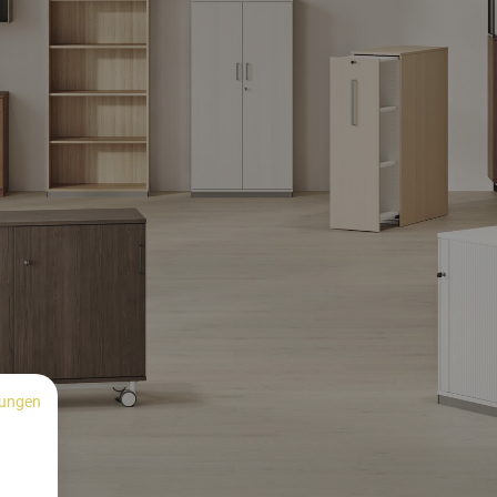
ungen
n