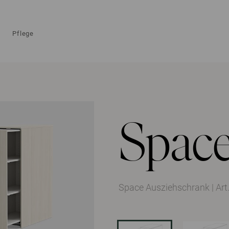
Pflege
Spac
Space Ausziehschrank
|
Ar