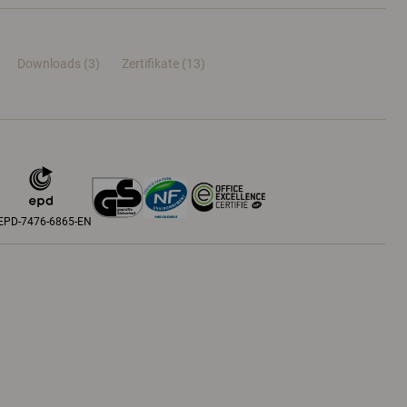
Downloads (3)
Zertifikate (
13
)
EPD-7476-6865-EN