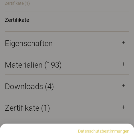
Zertifikate (
1
)
Zertifikate
Eigenschaften
Materialien
(193)
Downloads (
4
)
Zertifikate (
1
)
Datenschutzbestimmungen