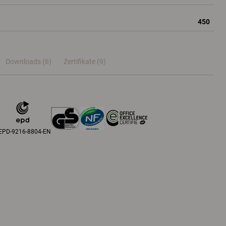
450
Downloads (6)
Zertifikate (
9
)
EPD-9216-8804-EN