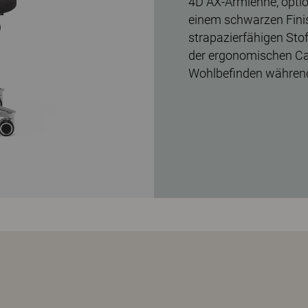
4D AX-Armlehne, option
einem schwarzen Fini
strapazierfähigen Sto
der ergonomischen Cap
Wohlbefinden während 