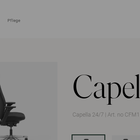
Pflege
Capel
Capella 24/7
|
Art. no CFM