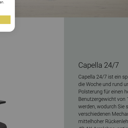
en.
Capella 24/7
Capella 24/7 ist ein s
die Woche und rund um 
Polsterung für einen h
Benutzergewicht von 15
werden, wodurch Sie s
verschiedenen Mecha
mittelhoher Rückenleh