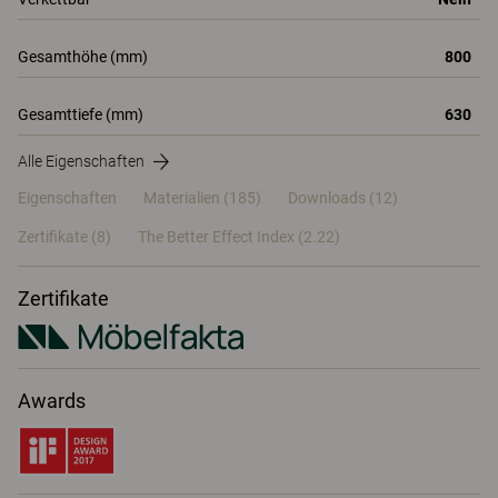
Gesamthöhe (mm)
800
Gesamttiefe (mm)
630
Alle Eigenschaften
Eigenschaften
Materialien
(185)
Downloads (12)
Zertifikate (
8
)
The Better Effect Index (2.22)
Zertifikate
Awards