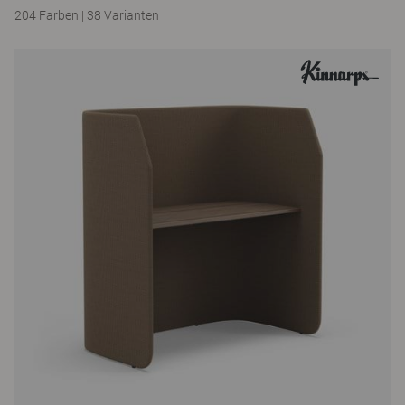
204 Farben
|
38 Varianten