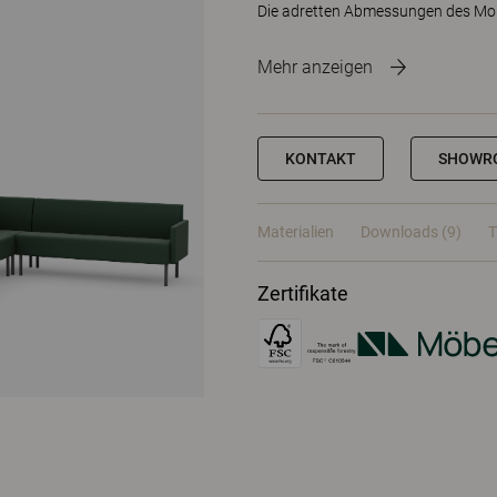
Die adretten Abmessungen des Mon
Mehr anzeigen
KONTAKT
SHOWR
Materialien
Downloads (9)
T
Zertifikate