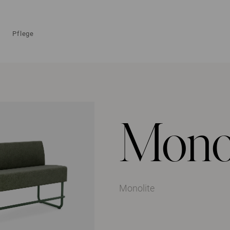
Pflege
Monol
Monolite