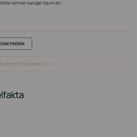
olite nehmen weniger Raum ein.
OOM FINDEN
he Better Effect Index (2.11)